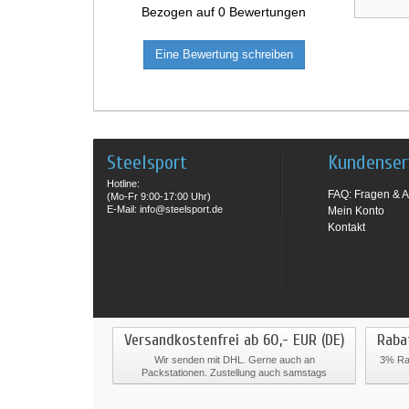
Bezogen auf
0
Bewertungen
Eine Bewertung schreiben
Steelsport
Kundenser
Hotline:
FAQ: Fragen & A
(Mo-Fr 9:00-17:00 Uhr)
E-Mail: info@steelsport.de
Mein Konto
Kontakt
Versandkostenfrei ab 60,- EUR (DE)
Raba
Wir senden mit DHL. Gerne auch an
3% Rab
Packstationen. Zustellung auch samstags