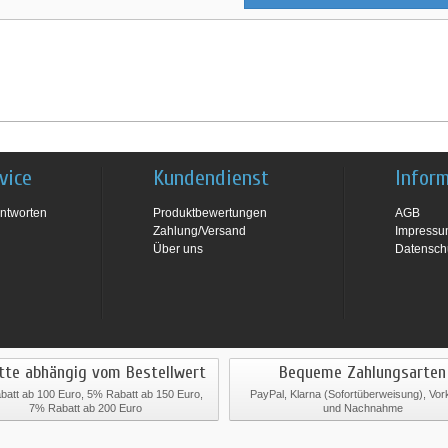
vice
Kundendienst
Infor
ntworten
Produktbewertungen
AGB
Zahlung/Versand
Impress
Über uns
Datensch
tte abhängig vom Bestellwert
Bequeme Zahlungsarten
att ab 100 Euro, 5% Rabatt ab 150 Euro,
PayPal, Klarna (Sofortüberweisung), Vo
7% Rabatt ab 200 Euro
und Nachnahme