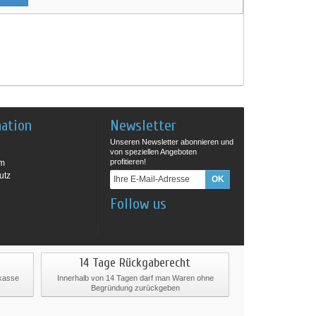
mation
Newsletter
Unseren Newsletter abonnieren und
von speziellen Angeboten
profitieren!
um
utz
Follow us
14 Tage Rückgaberecht
rkasse
Innerhalb von 14 Tagen darf man Waren ohne
Begründung zurückgeben