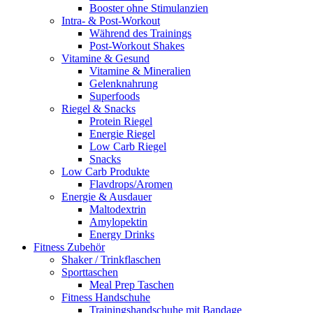
Booster ohne Stimulanzien
Intra- & Post-Workout
Während des Trainings
Post-Workout Shakes
Vitamine & Gesund
Vitamine & Mineralien
Gelenknahrung
Superfoods
Riegel & Snacks
Protein Riegel
Energie Riegel
Low Carb Riegel
Snacks
Low Carb Produkte
Flavdrops/Aromen
Energie & Ausdauer
Maltodextrin
Amylopektin
Energy Drinks
Fitness Zubehör
Shaker / Trinkflaschen
Sporttaschen
Meal Prep Taschen
Fitness Handschuhe
Trainingshandschuhe mit Bandage