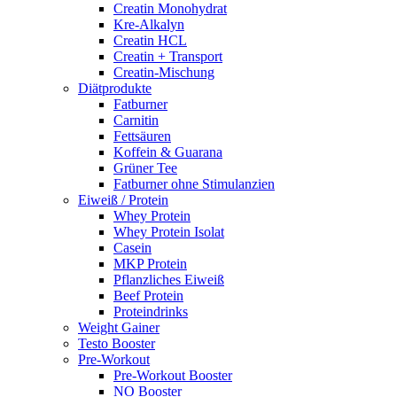
Creatin Monohydrat
Kre-Alkalyn
Creatin HCL
Creatin + Transport
Creatin-Mischung
Diätprodukte
Fatburner
Carnitin
Fettsäuren
Koffein & Guarana
Grüner Tee
Fatburner ohne Stimulanzien
Eiweiß / Protein
Whey Protein
Whey Protein Isolat
Casein
MKP Protein
Pflanzliches Eiweiß
Beef Protein
Proteindrinks
Weight Gainer
Testo Booster
Pre-Workout
Pre-Workout Booster
NO Booster