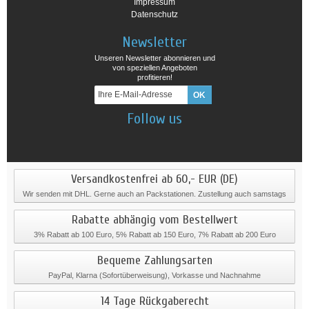
Impressum
Datenschutz
Newsletter
Unseren Newsletter abonnieren und
von speziellen Angeboten
profitieren!
Follow us
Versandkostenfrei ab 60,- EUR (DE)
Wir senden mit DHL. Gerne auch an Packstationen. Zustellung auch samstags
Rabatte abhängig vom Bestellwert
3% Rabatt ab 100 Euro, 5% Rabatt ab 150 Euro, 7% Rabatt ab 200 Euro
Bequeme Zahlungsarten
PayPal, Klarna (Sofortüberweisung), Vorkasse und Nachnahme
14 Tage Rückgaberecht