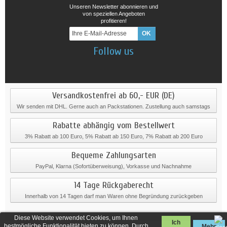
Unseren Newsletter abonnieren und
von speziellen Angeboten
profitieren!
Follow us
Versandkostenfrei ab 60,- EUR (DE)
Wir senden mit DHL. Gerne auch an Packstationen. Zustellung auch samstags
Rabatte abhängig vom Bestellwert
3% Rabatt ab 100 Euro, 5% Rabatt ab 150 Euro, 7% Rabatt ab 200 Euro
Bequeme Zahlungsarten
PayPal, Klarna (Sofortüberweisung), Vorkasse und Nachnahme
14 Tage Rückgaberecht
Innerhalb von 14 Tagen darf man Waren ohne Begründung zurückgeben
Diese Website verwendet Cookies, um Ihnen
Ich
bestmögliche Funktionalität bieten zu können. Durch
Mehr