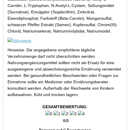
Carnitin, L-Tryptophan, N-Acetyl-L-Cystein, Süßungsmittel
(Sucralose), Emulgator (Sojalecithin), Zinkcitrat,
Eisendiphosphat, Farbstoff (Beta-Carotin), Mangansulfat,
schwarzer Pfeffer Extrakt (Samen), Kupfersulfat, Chrom(III)-
Chlorid, Natriumselenat, Natriummolybdat, Natriumiodid.
Hinweise: Die angegebene empfohlene tägliche
Verzehrsmenge darf nicht überschritten werden.
Nahrungsergänzungsmittel sollten nicht als Ersatz für eine
ausgewogene und abwechslungsreiche Ernährung verwendet
werden. Bei gesundheitlichen Beschwerden oder Fragen zur
Einnahme sollte ein Mediziner oder Ernährungsberater
konsultiert werden. Außerhalb der Reichweite von Kindern
aufbewahren. Kühl und trocken lagern.
GESAMTBEWERTUNG:
0
/
5
Bezogen auf
0
Bewertungen