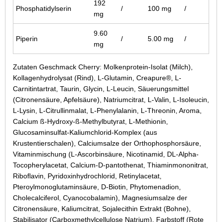
192
Phosphatidylserin
/
100 mg
/
mg
9.60
Piperin
/
5.00 mg
/
mg
Zutaten Geschmack Cherry: Molkenprotein-Isolat (Milch),
Kollagenhydrolysat (Rind), L-Glutamin, Creapure®, L-
Carnitintartrat, Taurin, Glycin, L-Leucin, Säuerungsmittel
(Citronensäure, Apfelsäure), Natriumcitrat, L-Valin, L-Isoleucin,
L-Lysin, L-Citrullinmalat, L-Phenylalanin, L-Threonin, Aroma,
Calcium ß-Hydroxy-ß-Methylbutyrat, L-Methionin,
Glucosaminsulfat-Kaliumchlorid-Komplex (aus
Krustentierschalen), Calciumsalze der Orthophosphorsäure,
Vitaminmischung (L-Ascorbinsäure, Nicotinamid, DL-Alpha-
Tocopherylacetat, Calcium-D-pantothenat, Thiaminmononitrat,
Riboflavin, Pyridoxinhydrochlorid, Retinylacetat,
Pteroylmonoglutaminsäure, D-Biotin, Phytomenadion,
Cholecalciferol, Cyanocobalamin), Magnesiumsalze der
Citronensäure, Kaliumcitrat, Sojalecithin Extrakt (Bohne),
Stabilisator (Carboxmethylcellulose Natrium), Farbstoff (Rote