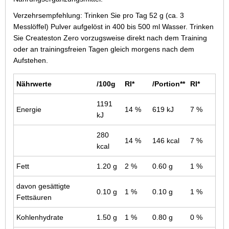
Verzehrsempfehlung: Trinken Sie pro Tag 52 g (ca. 3
Messlöffel) Pulver aufgelöst in 400 bis 500 ml Wasser. Trinken
Sie Createston Zero vorzugsweise direkt nach dem Training
oder an trainingsfreien Tagen gleich morgens nach dem
Aufstehen.
Nährwerte
/100g
RI*
/Portion**
RI*
1191
Energie
14 %
619 kJ
7 %
kJ
280
14 %
146 kcal
7 %
kcal
Fett
1.20 g
2 %
0.60 g
1 %
davon gesättigte
0.10 g
1 %
0.10 g
1 %
Fettsäuren
Kohlenhydrate
1.50 g
1 %
0.80 g
0 %