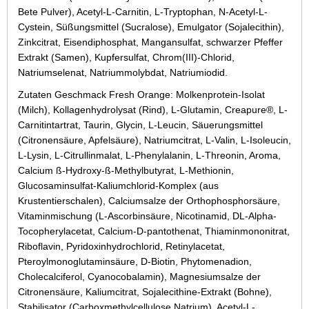
Bete Pulver), Acetyl-L-Carnitin, L-Tryptophan, N-Acetyl-L-
Cystein, Süßungsmittel (Sucralose), Emulgator (Sojalecithin),
Zinkcitrat, Eisendiphosphat, Mangansulfat, schwarzer Pfeffer
Extrakt (Samen), Kupfersulfat, Chrom(III)-Chlorid,
Natriumselenat, Natriummolybdat, Natriumiodid.
Zutaten Geschmack Fresh Orange: Molkenprotein-Isolat
(Milch), Kollagenhydrolysat (Rind), L-Glutamin, Creapure®, L-
Carnitintartrat, Taurin, Glycin, L-Leucin, Säuerungsmittel
(Citronensäure, Apfelsäure), Natriumcitrat, L-Valin, L-Isoleucin,
L-Lysin, L-Citrullinmalat, L-Phenylalanin, L-Threonin, Aroma,
Calcium ß-Hydroxy-ß-Methylbutyrat, L-Methionin,
Glucosaminsulfat-Kaliumchlorid-Komplex (aus
Krustentierschalen), Calciumsalze der Orthophosphorsäure,
Vitaminmischung (L-Ascorbinsäure, Nicotinamid, DL-Alpha-
Tocopherylacetat, Calcium-D-pantothenat, Thiaminmononitrat,
Riboflavin, Pyridoxinhydrochlorid, Retinylacetat,
Pteroylmonoglutaminsäure, D-Biotin, Phytomenadion,
Cholecalciferol, Cyanocobalamin), Magnesiumsalze der
Citronensäure, Kaliumcitrat, Sojalecithine-Extrakt (Bohne),
Stabilisator (Carboxmethylcellulose Natrium), Acetyl-L-