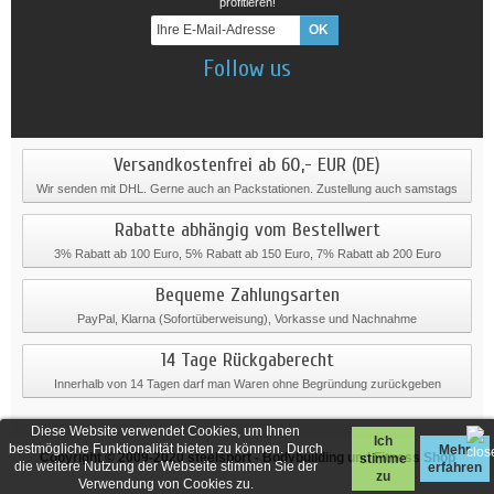
profitieren!
Follow us
Versandkostenfrei ab 60,- EUR (DE)
Wir senden mit DHL. Gerne auch an Packstationen. Zustellung auch samstags
Rabatte abhängig vom Bestellwert
3% Rabatt ab 100 Euro, 5% Rabatt ab 150 Euro, 7% Rabatt ab 200 Euro
Bequeme Zahlungsarten
PayPal, Klarna (Sofortüberweisung), Vorkasse und Nachnahme
14 Tage Rückgaberecht
Innerhalb von 14 Tagen darf man Waren ohne Begründung zurückgeben
Diese Website verwendet Cookies, um Ihnen
Ich
bestmögliche Funktionalität bieten zu können. Durch
Mehr
Copyright © 2009-2020
steelsport
- Bodybuilding und Fitness Shop
stimme
die weitere Nutzung der Webseite stimmen Sie der
erfahren
zu
Verwendung von Cookies zu.