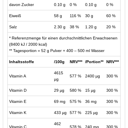
davon Zucker
0.10 g
0 %
0.10 g
0 %
Eiweiß
58 g
116 %
30 g
60 %
Salz
2.30 g
38 %
1.20 g
20 %
* Referenzmenge für einen durchschnittlichen Erwachsenen
(8400 kJ / 2000 kcal)
** Tagesportion = 52 g Pulver + 400 – 500 ml Wasser
Inhaltsstoffe
/100g
NRV***
/Portion**
NRV***
4615
Vitamin A
577 %
2400 µg
300 %
µg
Vitamin D
29 µg
580 %
15 µg
300 %
Vitamin E
69 mg
575 %
36 mg
300 %
Vitamin K
433 µg
577 %
225 µg
300 %
462
Vitamin C
578 %
240 mg
300 %