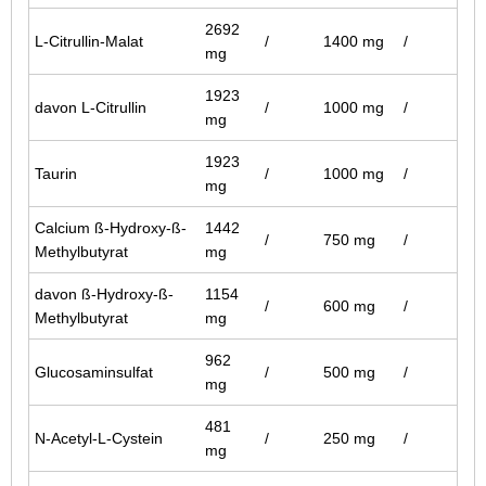
2692
L-Citrullin-Malat
/
1400 mg
/
mg
1923
davon L-Citrullin
/
1000 mg
/
mg
1923
Taurin
/
1000 mg
/
mg
Calcium ß-Hydroxy-ß-
1442
/
750 mg
/
Methylbutyrat
mg
davon ß-Hydroxy-ß-
1154
/
600 mg
/
Methylbutyrat
mg
962
Glucosaminsulfat
/
500 mg
/
mg
481
N-Acetyl-L-Cystein
/
250 mg
/
mg