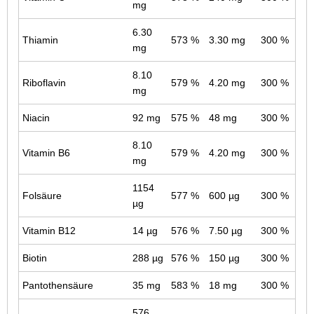
mg
6.30
Thiamin
573 %
3.30 mg
300 %
mg
8.10
Riboflavin
579 %
4.20 mg
300 %
mg
Niacin
92 mg
575 %
48 mg
300 %
8.10
Vitamin B6
579 %
4.20 mg
300 %
mg
1154
Folsäure
577 %
600 µg
300 %
µg
Vitamin B12
14 µg
576 %
7.50 µg
300 %
Biotin
288 µg
576 %
150 µg
300 %
Pantothensäure
35 mg
583 %
18 mg
300 %
576