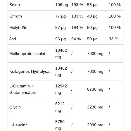
Selen
106 µg
193 %
55 µg
100 %
Chrom
77 µg
193 %
40 µg
100 %
Molybdän
97 µg
194 %
50 µg
100 %
Jod
96 µg
64 %
50 µg
33 %
13462
Molkenproteinisolat
/
7000 mg
/
mg
13462
Kollagenes Hydrolysat
/
7000 mg
/
mg
L-Glutamin +
12942
/
6730 mg
/
Glutaminsäure
mg
6212
Glycin
/
3230 mg
/
mg
5750
L-Leucin*
/
2990 mg
/
mg