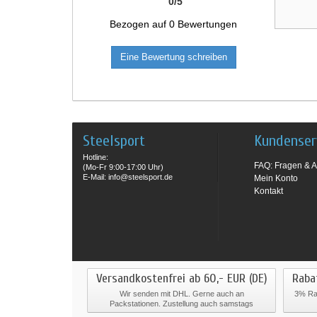
0
/
5
Bezogen auf
0
Bewertungen
Eine Bewertung schreiben
Steelsport
Kundenser
Hotline:
FAQ: Fragen & A
(Mo-Fr 9:00-17:00 Uhr)
E-Mail: info@steelsport.de
Mein Konto
Kontakt
Versandkostenfrei ab 60,- EUR (DE)
Raba
Wir senden mit DHL. Gerne auch an
3% Rab
Packstationen. Zustellung auch samstags