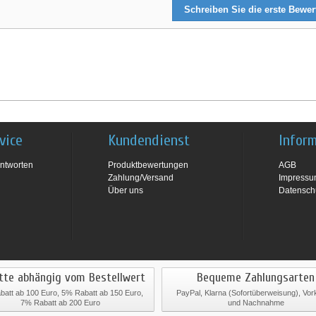
Schreiben Sie die erste Bewe
vice
Kundendienst
Infor
ntworten
Produktbewertungen
AGB
Zahlung/Versand
Impress
Über uns
Datensch
tte abhängig vom Bestellwert
Bequeme Zahlungsarten
att ab 100 Euro, 5% Rabatt ab 150 Euro,
PayPal, Klarna (Sofortüberweisung), Vo
7% Rabatt ab 200 Euro
und Nachnahme