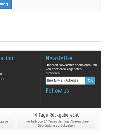
rtung
mation
Newsletter
Unseren Newsletter abonnieren und
von speziellen Angeboten
profitieren!
um
utz
Follow us
14 Tage Rückgaberecht
rkasse
Innerhalb von 14 Tagen darf man Waren ohne
Begründung zurückgeben