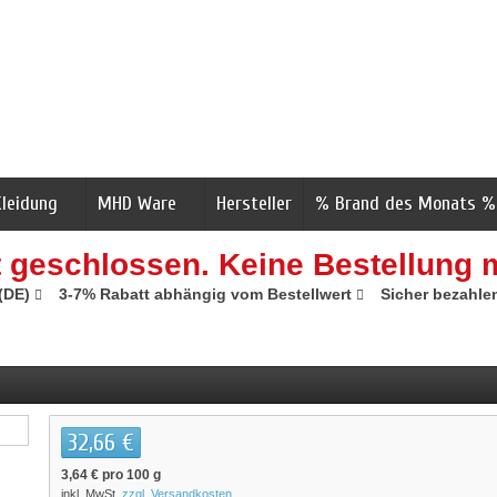
Kleidung
MHD Ware
Hersteller
% Brand des Monats %
t geschlossen. Keine Bestellung 
 (DE)
3-7% Rabatt abhängig vom Bestellwert
Sicher bezahle
32,66 €
3,64 €
pro 100 g
inkl. MwSt.
zzgl. Versandkosten