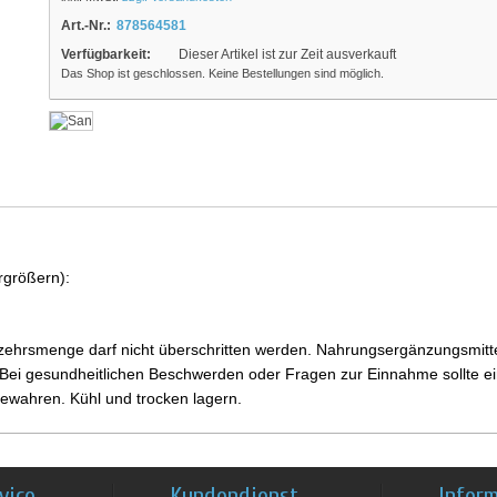
Art.-Nr.:
878564581
Verfügbarkeit:
Dieser Artikel ist zur Zeit ausverkauft
Das Shop ist geschlossen. Keine Bestellungen sind möglich.
rgrößern):
ehrsmenge darf nicht überschritten werden. Nahrungsergänzungsmittel
i gesundheitlichen Beschwerden oder Fragen zur Einnahme sollte ein
ewahren. Kühl und trocken lagern.
vice
Kundendienst
Infor