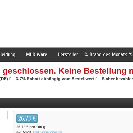
Kleidung
MHD Ware
Hersteller
% Brand des Monats %
t geschlossen. Keine Bestellung 
 (DE)
3-7% Rabatt abhängig vom Bestellwert
Sicher bezahle
26,73 €
26,73 €
pro 100 g
inkl. MwSt.
zzgl. Versandkosten