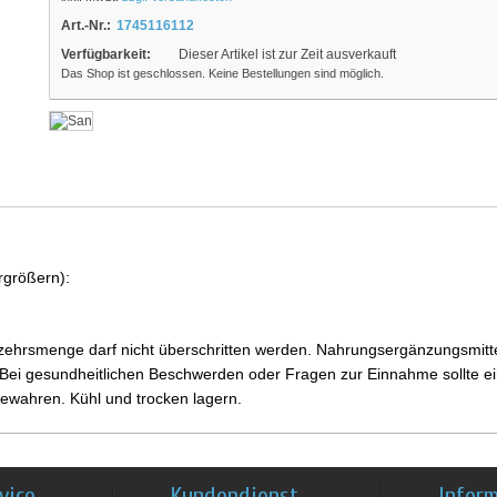
Art.-Nr.:
1745116112
Verfügbarkeit:
Dieser Artikel ist zur Zeit ausverkauft
Das Shop ist geschlossen. Keine Bestellungen sind möglich.
rgrößern):
ehrsmenge darf nicht überschritten werden. Nahrungsergänzungsmittel
i gesundheitlichen Beschwerden oder Fragen zur Einnahme sollte ein
ewahren. Kühl und trocken lagern.
vice
Kundendienst
Infor