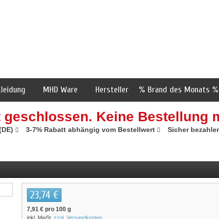
Kleidung
MHD Ware
Hersteller
% Brand des Monats %
t geschlossen. Keine Bestellung 
 (DE)
3-7% Rabatt abhängig vom Bestellwert
Sicher bezahle
23,74 €
7,91 €
pro 100 g
inkl. MwSt.
zzgl. Versandkosten