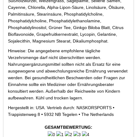
Süßholzwurzel, Weizengrass, Sägepalme, Sellerie Samen,
Cayenne, Chlorella, Alpha-Lipon-Säure, Linolsäure, Ölsäure,
Palmitinsäure, Stearinsäure, Phosphatidylcholine,
Phosphatidylcholine, Phosphatidylethanolamine,
Phosphatidylinositol, Grüner Tee, Ginkgo Biloba Blatt, Citrus
Bioflavonoide, Grapefruitkernextrakt, Lycopin, Gelantine,
Sojalecithin, Magnesium Stearat, Dikaliumphosphat.
Hinweise: Die angegebene empfohlene tägliche
Verzehrsmenge darf nicht überschritten werden.
Nahrungsergänzungsmittel sollten nicht als Ersatz für eine
ausgewogene und abwechslungsreiche Ernährung verwendet
werden. Bei gesundheitlichen Beschwerden oder Fragen zur
Einnahme sollte ein Mediziner oder Ernährungsberater
konsultiert werden. Außerhalb der Reichweite von Kindern
aufbewahren. Kühl und trocken lagern.
Hergestellt in: USA. Vertrieb durch: NASKORSPORTS •
Trappistenweg 8 • 5932 NB Tegelen • The Netherlands
GESAMTBEWERTUNG: