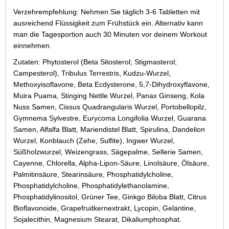
Verzehrempfehlung: Nehmen Sie täglich 3-6 Tabletten mit
ausreichend Flüssigkeit zum Frühstück ein. Alternativ kann
man die Tagesportion auch 30 Minuten vor deinem Workout
einnehmen.
Zutaten: Phytosterol (Beta Sitosterol; Stigmasterol;
Campesterol), Tribulus Terrestris, Kudzu-Wurzel,
Methoxyisoflavone, Beta Ecdysterone, 5,7-Dihydroxyflavone,
Muira Puama, Stinging Nettle Wurzel, Panax Ginseng, Kola
Nuss Samen, Cissus Quadrangularis Wurzel, Portobellopilz,
Gymnema Sylvestre, Eurycoma Longifolia Wurzel, Guarana
Samen, Alfalfa Blatt, Mariendistel Blatt, Spirulina, Dandelion
Wurzel, Konblauch (Zehe, Sulfite), Ingwer Wurzel,
Süßholzwurzel, Weizengrass, Sägepalme, Sellerie Samen,
Cayenne, Chlorella, Alpha-Lipon-Säure, Linolsäure, Ölsäure,
Palmitinsäure, Stearinsäure, Phosphatidylcholine,
Phosphatidylcholine, Phosphatidylethanolamine,
Phosphatidylinositol, Grüner Tee, Ginkgo Biloba Blatt, Citrus
Bioflavonoide, Grapefruitkernextrakt, Lycopin, Gelantine,
Sojalecithin, Magnesium Stearat, Dikaliumphosphat.