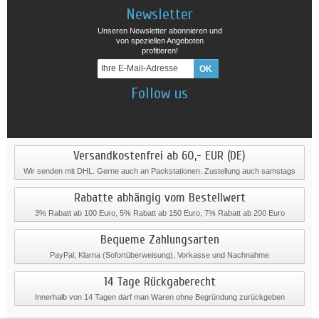
Newsletter
Unseren Newsletter abonnieren und
von speziellen Angeboten
profitieren!
Follow us
Versandkostenfrei ab 60,- EUR (DE)
Wir senden mit DHL. Gerne auch an Packstationen. Zustellung auch samstags
Rabatte abhängig vom Bestellwert
3% Rabatt ab 100 Euro, 5% Rabatt ab 150 Euro, 7% Rabatt ab 200 Euro
Bequeme Zahlungsarten
PayPal, Klarna (Sofortüberweisung), Vorkasse und Nachnahme
14 Tage Rückgaberecht
Innerhalb von 14 Tagen darf man Waren ohne Begründung zurückgeben