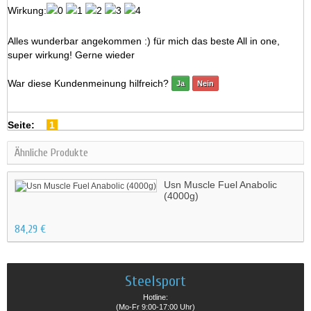
Wirkung:
Alles wunderbar angekommen :) für mich das beste All in one,
super wirkung! Gerne wieder
War diese Kundenmeinung hilfreich?
Ja
Nein
Seite:
1
Ähnliche Produkte
Usn Muscle Fuel Anabolic
(4000g)
84,29 €
Steelsport
Hotline:
(Mo-Fr 9:00-17:00 Uhr)