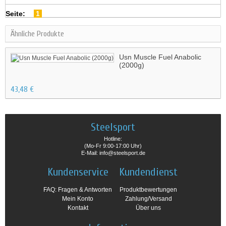
Seite:
1
Ähnliche Produkte
Usn Muscle Fuel Anabolic
(2000g)
43,48 €
Steelsport
Hotline:
(Mo-Fr 9:00-17:00 Uhr)
E-Mail: info@steelsport.de
Kundenservice
Kundendienst
FAQ: Fragen & Antworten
Produktbewertungen
Mein Konto
Zahlung/Versand
Kontakt
Über uns