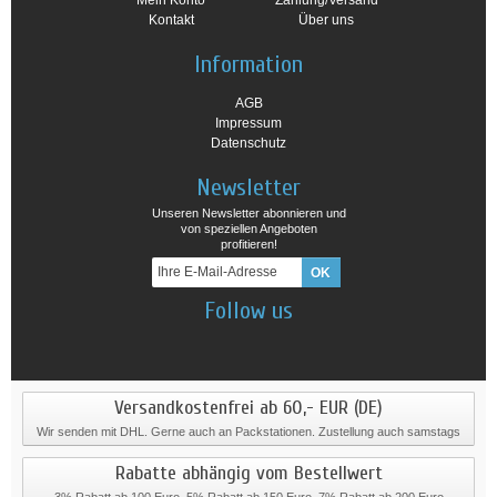
Mein Konto
Zahlung/Versand
Kontakt
Über uns
Information
AGB
Impressum
Datenschutz
Newsletter
Unseren Newsletter abonnieren und
von speziellen Angeboten
profitieren!
Follow us
Versandkostenfrei ab 60,- EUR (DE)
Wir senden mit DHL. Gerne auch an Packstationen. Zustellung auch samstags
Rabatte abhängig vom Bestellwert