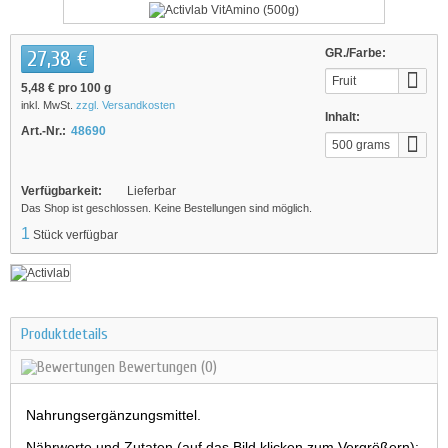
27,38 €
GR./Farbe:
Fruit
5,48 €
pro 100 g
inkl. MwSt.
zzgl. Versandkosten
Inhalt:
Art.-Nr.:
48690
500 grams
Verfügbarkeit:
Lieferbar
Das Shop ist geschlossen. Keine Bestellungen sind möglich.
1
Stück verfügbar
Produktdetails
Bewertungen
(0)
Nahrungsergänzungsmittel.
Nährwerte und Zutaten (auf das Bild klicken zum Vergrößern):